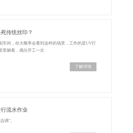
杀死传统丝印？
刷车间，你大概率会看到这样的场景，工作的是UV打
那里躺着，偶尔开工一次
了解详情
进行流水作业
边调”。