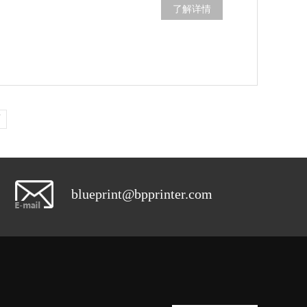
了解详情
页
blueprint@bpprinter.com