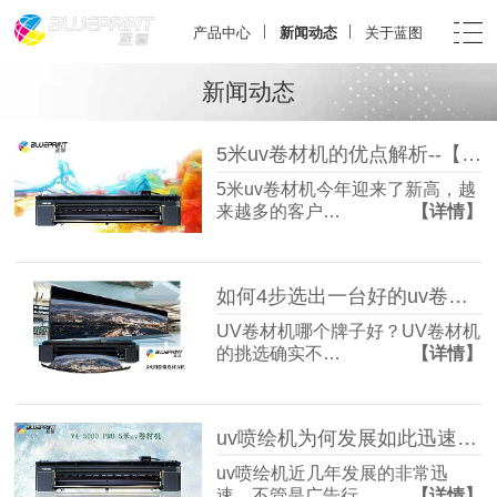
产品中心
新闻动态
关于蓝图
新闻动态
5米uv卷材机的优点解析--【蓝图uv机】
5米uv卷材机今年迎来了新高，越
来越多的客户…
【详情】
如何4步选出一台好的uv卷材机-【蓝图uv机】
UV卷材机哪个牌子好？UV卷材机
的挑选确实不…
【详情】
uv喷绘机为何发展如此迅速？-【蓝图uv机】
uv喷绘机近几年发展的非常迅
速，不管是广告行…
【详情】