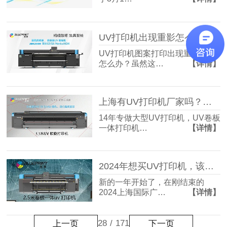
UV打印机出现重影怎么解决-【蓝图数码】国产3大品牌
UV打印机图案打印出现重影应该
怎么办？虽然这…
【详情】
上海有UV打印机厂家吗？【蓝图数码】国产3大UV喷绘机品牌
14年专做大型UV打印机，UV卷板
一体打印机…
【详情】
2024年想买UV打印机，该怎么选？-【蓝图数码】国产UV机品牌
新的一年开始了，在刚结束的
2024上海国际广…
【详情】
28
/
171
上一页
下一页