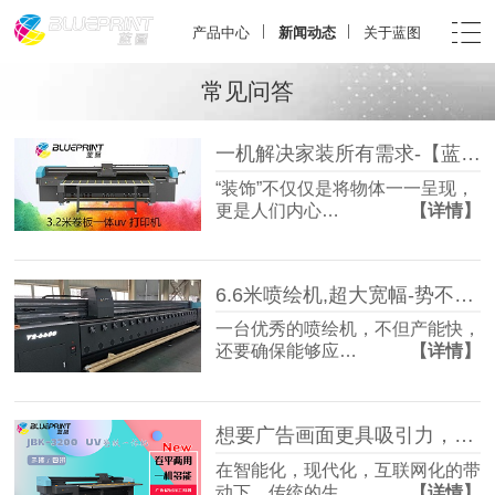
产品中心
新闻动态
关于蓝图
常见问答
一机解决家装所有需求-【蓝图数码】JBK-3200卷板一体UV打印机
“装饰”不仅仅是将物体一一呈现，
更是人们内心…
【详情】
6.6米喷绘机,超大宽幅-势不可挡-【蓝图数码】UV喷绘机厂家
一台优秀的喷绘机，不但产能快，
还要确保能够应…
【详情】
想要广告画面更具吸引力，选JBK-3200卷板一体UV打印机准没错-【蓝图数码】
在智能化，现代化，互联网化的带
动下，传统的生…
【详情】